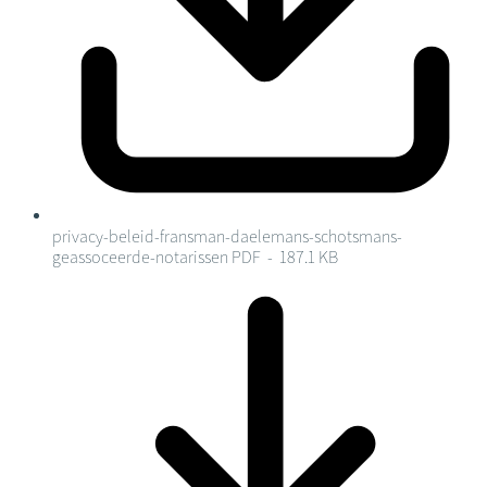
privacy-beleid-fransman-daelemans-schotsmans-
geassoceerde-notarissen
PDF - 187.1 KB